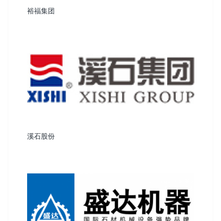
裕福集团
溪石股份