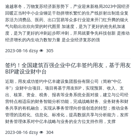
逾越寒冬，万物复苏经济新形势下，产业迎来新格局2023中国经济
回暖正当时中小企业铆足干劲拼增长繁忙的生产线折射出制造业复
苏活力消费品、医药、出口贸易等众多行业迎来开门红升腾的烟火
气勾勒出欣欣向荣的时代图景 加速度，是为了更好的抢先机加速
度，是为了更好的冲刺起步即冲刺，开局就要争先科技创新 是推动
经济增长的内生动力数智力量 是企业经济复苏的强
2023-08-16
dzsy
305
签约！全国建筑百强企业中亿丰签约用友，基于用友
BIP建设业财中台
近期，用友成功签约中亿丰建设集团股份有限公司（简称“中亿
丰”）业财中台项目。项目将基于用友BIP，实现预算、收入、支
出、核算、资金、税务、报表等业务系统全面对接，建立与公司经
营特点相适应的财务智能分析功能，完成战略财务、业务财务和财
务共享的有机融合，实现从事务管理向价值创造的转型；推动业务
管理的流程化、信息化、标准化，提高数据共享与分析能力，发挥
财务管理体系对中亿丰战略与业务的全方位支持作用，支撑
2023-08-16
dzsy
304